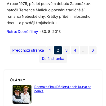
V roce 1978, pět let po svém debutu Zapadákov,
natočil Terrence Malick o poznání tradičnější
romanci Nebeské dny. Krátký příběh milostného
dvou – a později trojúhelníku…
Retro: Dobré filmy
30. 8. 2013
Předchozí stránka
1
2
3
4
…
6
Další stránka
ČLÁNKY
Recenze filmu Dědictví aneb Kurva se
neříká