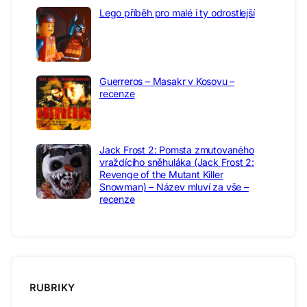
Lego příběh pro malé i ty odrostlejší
Guerreros – Masakr v Kosovu –
recenze
Jack Frost 2: Pomsta zmutovaného
vraždícího sněhuláka (Jack Frost 2:
Revenge of the Mutant Killer
Snowman) – Název mluví za vše –
recenze
RUBRIKY