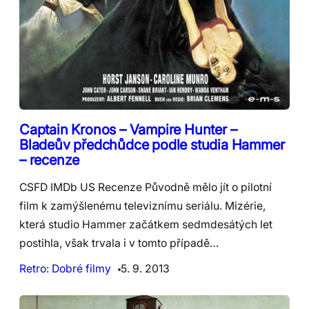
Captain Kronos – Vampire Hunter –
Bladeův předchůdce podle studia Hammer
– recenze
CSFD IMDb US Recenze Původně mělo jít o pilotní
film k zamýšlenému televiznímu seriálu. Mizérie,
která studio Hammer začátkem sedmdesátých let
postihla, však trvala i v tomto případě…
Retro: Dobré filmy
5. 9. 2013