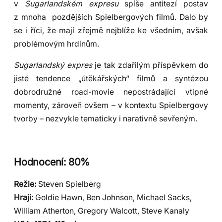
v
Sugarlandském expresu
spíše antitezí postav
z mnoha pozdějších Spielbergových filmů. Dalo by
se i říci, že mají zřejmě nejblíže ke všedním, avšak
problémovým hrdinům.
Sugarlandský expres
je tak zdařilým příspěvkem do
jisté tendence „útěkářských“ filmů a syntézou
dobrodružné road-movie nepostrádající vtipné
momenty, zároveň ovšem – v kontextu Spielbergovy
tvorby – nezvykle tematicky i narativně sevřeným.
Hodnocení: 80%
Režie:
Steven Spielberg
Hraji:
Goldie Hawn, Ben Johnson, Michael Sacks,
William Atherton, Gregory Walcott, Steve Kanaly