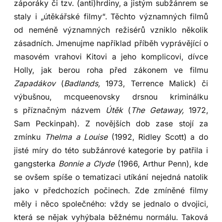
záporáky či tzv. (anti)hrdiny, a jistým subžánrem se
staly i „útěkářské filmy“. Těchto významných filmů
od neméně významných režisérů vzniklo několik
zásadních. Jmenujme například příběh vyprávějící o
masovém vrahovi Kitovi a jeho komplicovi, dívce
Holly, jak berou roha před zákonem ve filmu
Zapadákov
(
Badlands,
1973, Terrence Malick) či
výbušnou, mcqueenovsky drsnou kriminálku
s příznačným názvem
Útěk
(
The Getaway,
1972,
Sam Peckinpah). Z novějších dob zase stojí za
zmínku
Thelma a Louise
(1992, Ridley Scott)
a do
jisté míry do této subžánrové kategorie by patřila i
gangsterka
Bonnie a Clyde
(1966, Arthur Penn), kde
se ovšem spíše o tematizaci utíkání nejedná natolik
jako v předchozích počinech. Zde zmíněné filmy
měly i něco společného: vždy se jednalo o dvojici,
která se nějak vyhýbala běžnému normálu. Taková