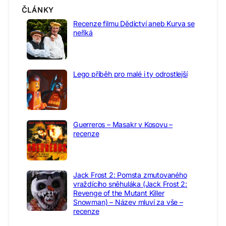
ČLÁNKY
Recenze filmu Dědictví aneb Kurva se
neříká
Lego příběh pro malé i ty odrostlejší
Guerreros – Masakr v Kosovu –
recenze
Jack Frost 2: Pomsta zmutovaného
vraždícího sněhuláka (Jack Frost 2:
Revenge of the Mutant Killer
Snowman) – Název mluví za vše –
recenze