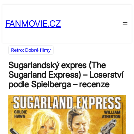
Přeskočit
Skip
na
to
FANMOVIE.CZ
obsah
content
Retro: Dobré filmy
Sugarlandský expres (The
Sugarland Express) – Loserství
podle Spielberga – recenze