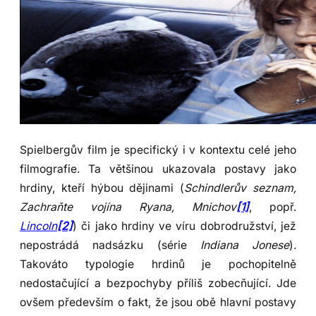
Spielbergův film je specifický i v kontextu celé jeho
filmografie. Ta většinou ukazovala postavy jako
hrdiny, kteří hýbou dějinami (
Schindlerův seznam,
Zachraňte vojína Ryana, Mnichov
[1]
, popř.
Lincoln
[2]
) či jako hrdiny ve víru dobrodružství, jež
nepostrádá nadsázku (série
Indiana Jonese
).
Takováto typologie hrdinů je pochopitelně
nedostačující a bezpochyby příliš zobecňující. Jde
ovšem především o fakt, že jsou obě hlavní postavy