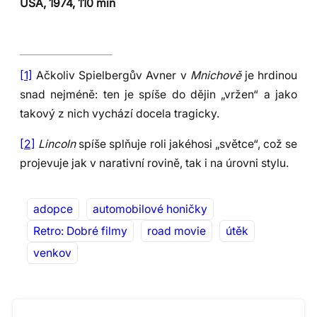
USA, 1974, 110 min
[1]
Ačkoliv Spielbergův Avner v
Mnichově
je hrdinou
snad nejméně: ten je spíše do dějin „vržen“ a jako
takový z nich vychází docela tragicky.
[2]
Lincoln
spíše splňuje roli jakéhosi „světce“, což se
projevuje jak v narativní rovině, tak i na úrovni stylu.
adopce
automobilové honičky
Retro: Dobré filmy
road movie
útěk
venkov