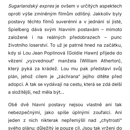
Sugarlandský expres
je ovšem v určitých aspektech
oproti výše zmíněným filmům odlišný. Jakkoliv byly
postavy těchto filmů suverénní a v jednání si jisté,
Spielberg dává svým hlavním postavám – mimoto
založené i na reálných předobrazech – punc
životního loserství. To už je patrné hned na začátku,
kdy si Lou Jean Poplinová (Goldie Hawn) přijede do
vězení „vyzvednout“ manžela (William Atherton),
který pyká za krádež. Lou mu pak představí svůj
plán, jehož cílem je „záchrana“ jejího dítěte před
adopcí. A tak se vydávají na cestu, která se zdá delší
a složitější, než měla být…
Obě dvě hlavní postavy nejsou vlastně ani tak
nebezpečnými, jako spíše úplnými zoufalci. Ani
jeden z nich nikterak nepřemýšlí nad „chytrostí“
svého plánu: důležitý je pouze cíl. Jsou tak vrženi do