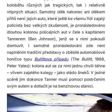
koloběhu různých jak tragických, tak i relativně
vtipných situací. Samotný útěk nakonec ani útěkem
příliš není: jejich auto, které ještě ke všemu řídí zajatý
policista bez velkých zkušeností, je pronásledováno
dlouhou kolonou policejních aut v čele s kapitánem
Tannerem (Ben Johnson), jenž se s nimi pokouší
domluvit. I samotné pronásledování zde není
naplněním tradiční představy o zběsilé automobilové
honičce typu
Bullittova případu
(The Bullitt,
1968,
Peter Yates): kolona aut se za nimi jednu chvíli táhne
– vlivem zajatého kolegy – jako stádo šneků. V jedné
scéně jim dokonce Tanner musí pomoci postrčením
svým autem a dotlačit je na benzinovou stanici.