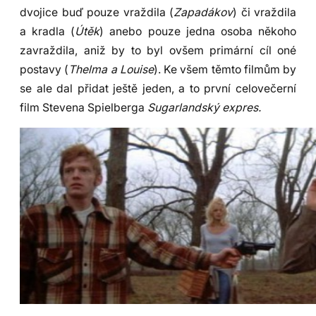
dvojice buď pouze vraždila (
Zapadákov
) či vraždila
a kradla (
Útěk
) anebo pouze jedna osoba někoho
zavraždila, aniž by to byl ovšem primární cíl oné
postavy (
Thelma a Louise
). Ke všem těmto filmům by
se ale dal přidat ještě jeden, a to první celovečerní
film Stevena Spielberga
Sugarlandský expres.