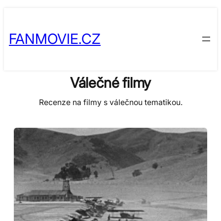
Skip
to
FANMOVIE.CZ
content
Válečné filmy
Recenze na filmy s válečnou tematikou.