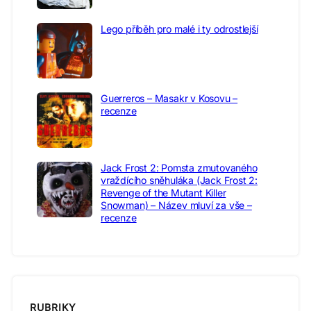
Lego příběh pro malé i ty odrostlejší
Guerreros – Masakr v Kosovu –
recenze
Jack Frost 2: Pomsta zmutovaného
vraždícího sněhuláka (Jack Frost 2:
Revenge of the Mutant Killer
Snowman) – Název mluví za vše –
recenze
RUBRIKY