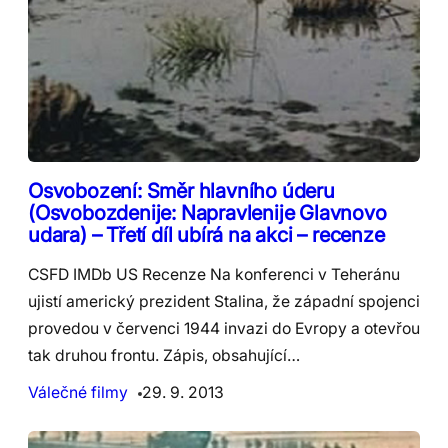
Osvobození: Směr hlavního úderu
(Osvobozdenije: Napravlenije Glavnovo
udara) – Třetí díl ubírá na akci – recenze
CSFD IMDb US Recenze Na konferenci v Teheránu
ujistí americký prezident Stalina, že západní spojenci
provedou v červenci 1944 invazi do Evropy a otevřou
tak druhou frontu. Zápis, obsahující…
Válečné filmy
29. 9. 2013