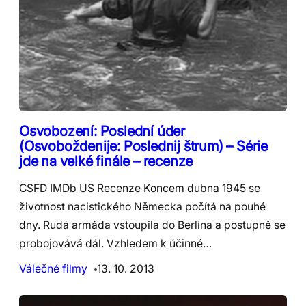
Osvobození: Poslední úder
(Osvoboždenije: Poslednij štrum) – Série
jde na velké finále – recenze
CSFD IMDb US Recenze Koncem dubna 1945 se
životnost nacistického Německa počítá na pouhé
dny. Rudá armáda vstoupila do Berlína a postupně se
probojovává dál. Vzhledem k účinné…
Válečné filmy
13. 10. 2013