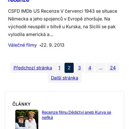
CSFD IMDb US Recenze V červenci 1943 se situace
Německa a jeho spojenců v Evropě zhoršuje. Na
východě neuspěli v bitvě u Kurska, na Sicílii se pak
vylodila americká a…
Válečné filmy
22. 9. 2013
Předchozí stránka
1
2
3
4
…
24
Další stránka
ČLÁNKY
Recenze filmu Dědictví aneb Kurva se
neříká