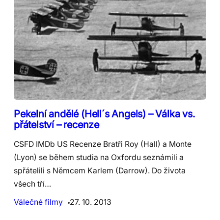
Pekelní andělé (Hell´s Angels) – Válka vs.
přátelství – recenze
CSFD IMDb US Recenze Bratři Roy (Hall) a Monte
(Lyon) se během studia na Oxfordu seznámili a
spřátelili s Němcem Karlem (Darrow). Do života
všech tří…
Válečné filmy
27. 10. 2013