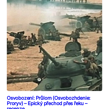
Osvobození: Průlom (Osvobozhdenie:
Proryv) – Epický přechod přes řeku –
recenze