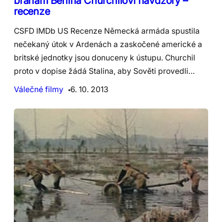
branám Berlína Churchilovi navdzory –
recenze
CSFD IMDb US Recenze Německá armáda spustila
nečekaný útok v Ardenách a zaskočené americké a
britské jednotky jsou donuceny k ústupu. Churchil
proto v dopise žádá Stalina, aby Sověti provedli…
Válečné filmy
6. 10. 2013