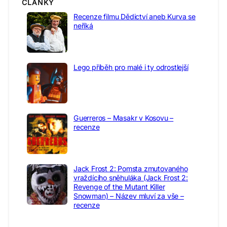
ČLÁNKY
Recenze filmu Dědictví aneb Kurva se
neříká
Lego příběh pro malé i ty odrostlejší
Guerreros – Masakr v Kosovu –
recenze
Jack Frost 2: Pomsta zmutovaného
vraždícího sněhuláka (Jack Frost 2:
Revenge of the Mutant Killer
Snowman) – Název mluví za vše –
recenze