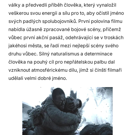
války a předvedli příběh člověka, který vynaložil
veškerou svou energii a sílu pro to, aby očistil jméno
svých padlých spolubojovníků. První polovina filmu
nabídla úžasně zpracované bojové scény, přičemž
vůbec první akční pasáž, odehrávající se v troskách
jakéhosi města, se řadí mezi nejlepší scény svého
druhu vůbec. Silný naturalismus a determinace
člověka na pouhý cíl pro nepřátelskou palbu dal
vzniknout atmosférickému dílu, jímž si čínští filmaři
udělali velmi dobré jméno.