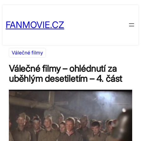
Přeskočit
Skip
na
to
FANMOVIE.CZ
obsah
content
Válečné filmy
Válečné filmy – ohlédnutí za
uběhlým desetiletím – 4. část