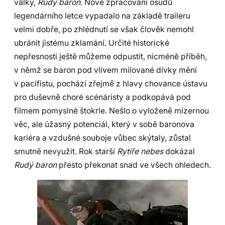
války,
Rudý baron
. Nové zpracování osudů
legendárního letce vypadalo na základě traileru
velmi dobře, po zhlédnutí se však člověk nemohl
ubránit jistému zklamání. Určité historické
nepřesnosti ještě můžeme odpustit, nicméně příběh,
v němž se baron pod vlivem milované dívky mění
v pacifistu, pochází zřejmě z hlavy chovance ústavu
pro duševně choré scénáristy a podkopává pod
filmem pomyslné štokrle. Nešlo o vyloženě mizernou
věc, ale úžasný potenciál, který v sobě baronova
kariéra a vzdušné souboje vůbec skýtaly, zůstal
smutně nevyužit. Rok starší
Rytíře nebes
dokázal
Rudý baron
přesto překonat snad ve všech ohledech.