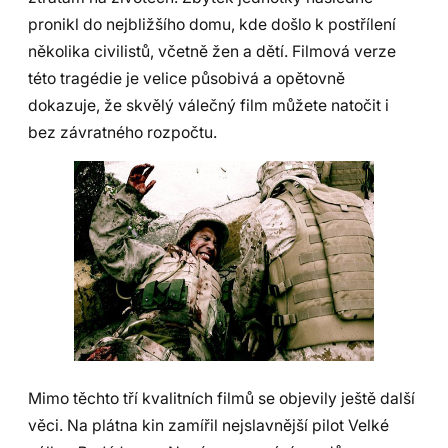
pronikl do nejbližšího domu, kde došlo k postřílení
několika civilistů, včetně žen a dětí. Filmová verze
této tragédie je velice působivá a opětovně
dokazuje, že skvělý válečný film můžete natočit i
bez závratného rozpočtu.
Mimo těchto tří kvalitních filmů se objevily ještě další
věci. Na plátna kin zamířil nejslavnější pilot Velké