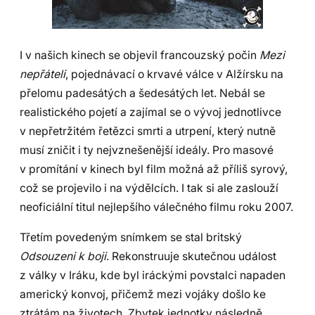
I v našich kinech se objevil francouzský počin
Mezi
nepřáteli
, pojednávací o krvavé válce v Alžírsku na
přelomu padesátých a šedesátých let. Nebál se
realistického pojetí a zajímal se o vývoj jednotlivce
v nepřetržitém řetězci smrti a utrpení, který nutně
musí zničit i ty nejvznešenější ideály. Pro masové
v promítání v kinech byl film možná až příliš syrový,
což se projevilo i na výdělcích. I tak si ale zaslouží
neoficiální titul nejlepšího válečného filmu roku 2007.
Třetím povedeným snímkem se stal britský
Odsouzeni k boji
. Rekonstruuje skutečnou událost
z války v Iráku, kde byl iráckými povstalci napaden
americký konvoj, přičemž mezi vojáky došlo ke
ztrátám na životech. Zbytek jednotky následně