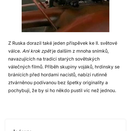
Z Ruska dorazil také jeden příspěvek ke II. světové
válce.
Ani krok zpět
je dalším z mnoha snímků,
navazujících na tradici starých sovětských
válečných filmů. Příběh skupiny vojáků, hrdinsky se
bránících před hordami nacistů, nabízí rutinně
ztvárněnou podívanou bez špetky originality a
pochybuji, že by si ho někdo pustil víc než jednou.