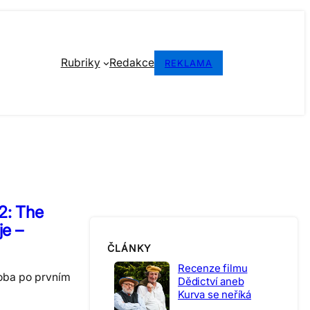
Rubriky
Redakce
REKLAMA
2: The
e –
ČLÁNKY
Recenze filmu
oba po prvním
Dědictví aneb
Kurva se neříká