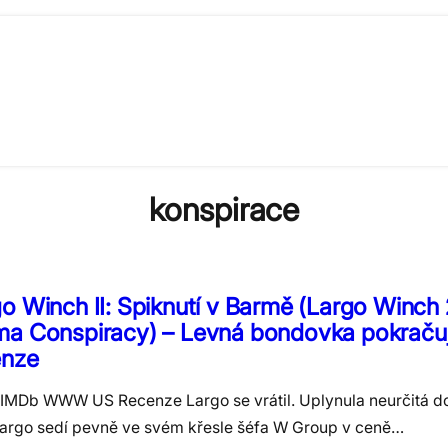
konspirace
o Winch II: Spiknutí v Barmě (Largo Winch 
ma Conspiracy) – Levná bondovka pokračuj
enze
IMDb WWW US Recenze Largo se vrátil. Uplynula neurčitá d
 Largo sedí pevně ve svém křesle šéfa W Group v ceně…