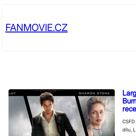
Skip
to
FANMOVIE.CZ
content
Larg
Bur
rec
CSFD 
dílu,