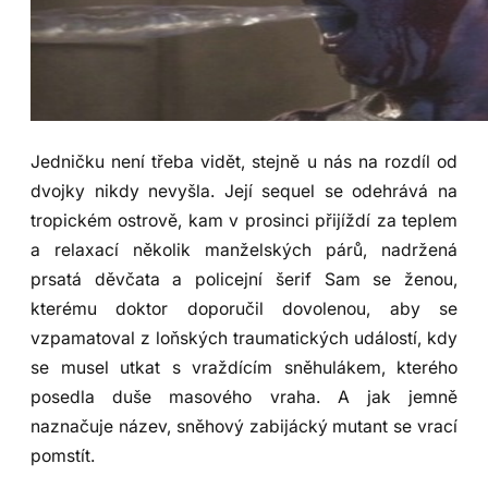
Jedničku není třeba vidět, stejně u nás na rozdíl od
dvojky nikdy nevyšla. Její sequel se odehrává na
tropickém ostrově, kam v prosinci přijíždí za teplem
a relaxací několik manželských párů, nadržená
prsatá děvčata a policejní šerif Sam se ženou,
kterému doktor doporučil dovolenou, aby se
vzpamatoval z loňských traumatických událostí, kdy
se musel utkat s vraždícím sněhulákem, kterého
posedla duše masového vraha. A jak jemně
naznačuje název, sněhový zabijácký mutant se vrací
pomstít.