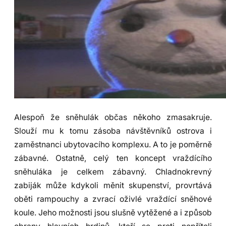
Alespoň že sněhulák občas někoho zmasakruje.
Slouží mu k tomu zásoba návštěvníků ostrova i
zaměstnanci ubytovacího komplexu. A to je poměrně
zábavné. Ostatně, celý ten koncept vraždícího
sněhuláka je celkem zábavný. Chladnokrevný
zabiják může kdykoli měnit skupenství, provrtává
oběti rampouchy a zvrací oživlé vraždící sněhové
koule. Jeho možnosti jsou slušně vytěžené a i způsob