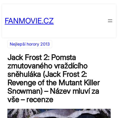
Přeskočit
Skip
na
to
FANMOVIE.CZ
obsah
content
Nejlepší horory 2013
Jack Frost 2: Pomsta
zmutovaného vraždícího
sněhuláka (Jack Frost 2:
Revenge of the Mutant Killer
Snowman) – Název mluví za
vše – recenze