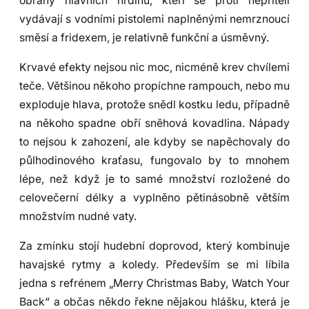
obrany hlavních hrdinů, kteří se proti nepříteli
vydávají s vodními pistolemi naplněnými nemrznoucí
směsí a fridexem, je relativně funkční a úsměvný.
Krvavé efekty nejsou nic moc, nicméně krev chvílemi
teče. Většinou někoho propíchne rampouch, nebo mu
exploduje hlava, protože snědl kostku ledu, případně
na někoho spadne obří sněhová kovadlina. Nápady
to nejsou k zahození, ale kdyby se napěchovaly do
půlhodinového kraťasu, fungovalo by to mnohem
lépe, než když je to samé množství rozložené do
celovečerní délky a vyplněno pětinásobně větším
množstvím nudné vaty.
Za zmínku stojí hudební doprovod, který kombinuje
havajské rytmy a koledy. Především se mi líbila
jedna s refrénem „Merry Christmas Baby, Watch Your
Back“ a občas někdo řekne nějakou hlášku, která je