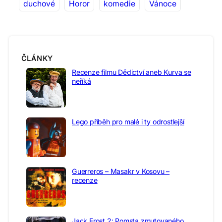
duchové
Horor
komedie
Vánoce
ČLÁNKY
Recenze filmu Dědictví aneb Kurva se
neříká
Lego příběh pro malé i ty odrostlejší
Guerreros – Masakr v Kosovu –
recenze
Jack Frost 2: Pomsta zmutovaného