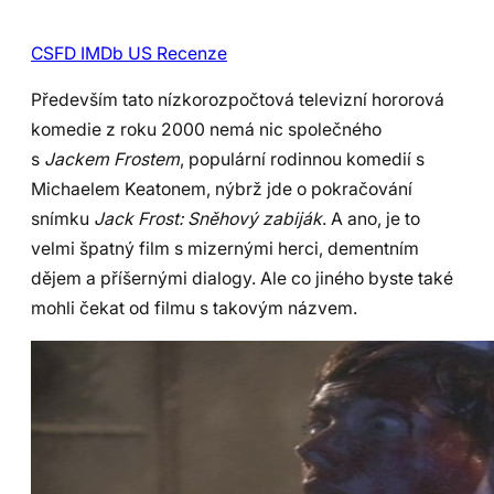
CSFD
IMDb
US Recenze
Především tato nízkorozpočtová televizní hororová
komedie z roku 2000 nemá nic společného
s
Jackem Frostem
, populární rodinnou komedií s
Michaelem Keatonem, nýbrž jde o pokračování
snímku
Jack Frost: Sněhový zabiják
. A ano, je to
velmi špatný film s mizernými herci, dementním
dějem a příšernými dialogy. Ale co jiného byste také
mohli čekat od filmu s takovým názvem.