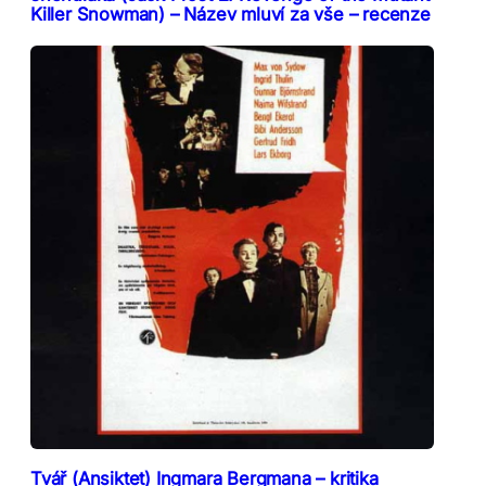
Killer Snowman) – Název mluví za vše – recenze
Tvář (Ansiktet) Ingmara Bergmana – kritika