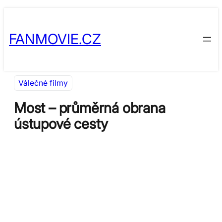
Přeskočit
Skip
na
to
FANMOVIE.CZ
obsah
content
Válečné filmy
Most – průměrná obrana
ústupové cesty