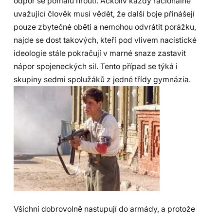
odpor se pomalu hroutí. Ačkoliv každý racionálně
uvažující člověk musí vědět, že další boje přinášejí
pouze zbytečné oběti a nemohou odvrátit porážku,
najde se dost takových, kteří pod vlivem nacistické
ideologie stále pokračují v marné snaze zastavit
nápor spojeneckých sil. Tento případ se týká i
skupiny sedmi spolužáků z jedné třídy gymnázia.
Všichni dobrovolně nastupují do armády, a protože