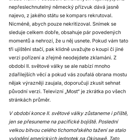
nepřeslechnutelný německý přízvuk dává jasně
najevo, z jakého státu se kompars rekrutoval.
Nicméně, abych pouze nekritizoval. Snímek se
sleduje celkem dobře, obsahuje pár povedených
momentů a nehrozí, že u něj usnete. Pokud vám tato
tři ujištění stačí, pak klidně uvažujte o koupi či jiné
verzi pořízení a zřejmě neodejdete zklamáni. Z
období II. světové války se ale nabízí mnoho
zdařilejších věcí a pokud vás zoufalá obrana mostu
nějak výrazněji zaujala, doporučuji zkusit sehnat
původní verzi. Televizní „Most“ je zkrátka po všech
stránkách průměr.
V období konce II. světové války zůstaneme i příště,
jen se přesuneme na pacifické bojiště. Poslední
velkou bitvou celého tichomořského tažení se stalo
vylodění amerických jednotek na Okinawě. Tato