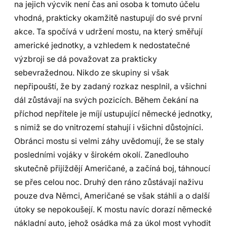
na jejich výcvik není čas ani osoba k tomuto účelu
vhodná, prakticky okamžitě nastupují do své první
akce. Ta spočívá v udržení mostu, na který směřují
americké jednotky, a vzhledem k nedostatečné
výzbroji se dá považovat za prakticky
sebevražednou. Nikdo ze skupiny si však
nepřipouští, že by zadaný rozkaz nesplnil, a všichni
dál zůstávají na svých pozicích. Během čekání na
příchod nepřítele je míjí ustupující německé jednotky,
s nimiž se do vnitrozemí stahují i všichni důstojníci.
Obránci mostu si velmi záhy uvědomují, že se staly
posledními vojáky v širokém okolí. Zanedlouho
skutečně přijíždějí Američané, a začíná boj, táhnoucí
se přes celou noc. Druhý den ráno zůstávají naživu
pouze dva Němci, Američané se však stáhli a o další
útoky se nepokoušejí. K mostu navíc dorazí německé
nákladní auto, jehož osádka má za úkol most vyhodit