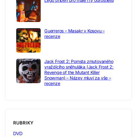
Lego příběh pro malé i ty odrostlejší
Guerreros – Masakr v Kosovu –
recenze
Jack Frost 2: Pomsta zmutovaného
vraždícího sněhuláka (Jack Frost 2:
Revenge of the Mutant Killer
Snowman) – Název mluví za vše –
recenze
RUBRIKY
DVD