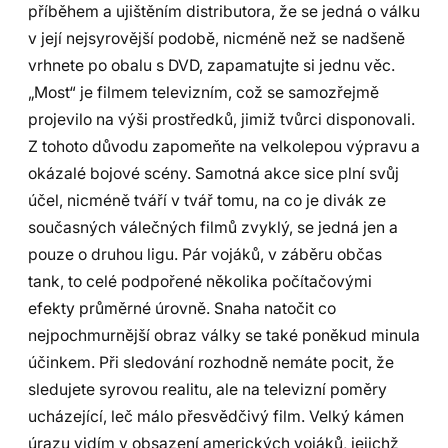
příběhem a ujištěním distributora, že se jedná o válku
v její nejsyrovější podobě, nicméně než se nadšeně
vrhnete po obalu s DVD, zapamatujte si jednu věc.
„Most“ je filmem televizním, což se samozřejmě
projevilo na výši prostředků, jimiž tvůrci disponovali.
Z tohoto důvodu zapomeňte na velkolepou výpravu a
okázalé bojové scény. Samotná akce sice plní svůj
účel, nicméně tváří v tvář tomu, na co je divák ze
současných válečných filmů zvyklý, se jedná jen a
pouze o druhou ligu. Pár vojáků, v záběru občas
tank, to celé podpořené několika počítačovými
efekty průměrné úrovně. Snaha natočit co
nejpochmurnější obraz války se také poněkud minula
účinkem. Při sledování rozhodně nemáte pocit, že
sledujete syrovou realitu, ale na televizní poměry
ucházející, leč málo přesvědčivý film. Velký kámen
úrazu vidím v obsazení amerických vojáků, jejichž