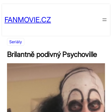
Přeskočit
Skip
na
to
FANMOVIE.CZ
obsah
content
Seriály
Brilantně podivný Psychoville