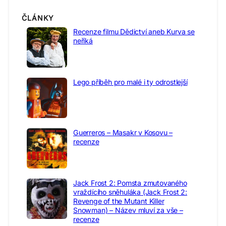
ČLÁNKY
Recenze filmu Dědictví aneb Kurva se
neříká
Lego příběh pro malé i ty odrostlejší
Guerreros – Masakr v Kosovu –
recenze
Jack Frost 2: Pomsta zmutovaného
vraždícího sněhuláka (Jack Frost 2:
Revenge of the Mutant Killer
Snowman) – Název mluví za vše –
recenze