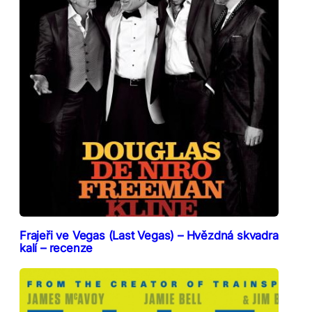
Frajeři ve Vegas (Last Vegas) – Hvězdná skvadra
kalí – recenze