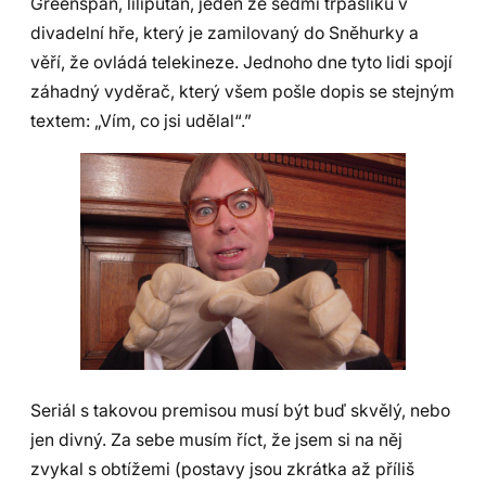
Greenspan, lilipután, jeden ze sedmi trpaslíků v
divadelní hře, který je zamilovaný do Sněhurky a
věří, že ovládá telekineze. Jednoho dne tyto lidi spojí
záhadný vyděrač, který všem pošle dopis se stejným
textem: „Vím, co jsi udělal“.”
Seriál s takovou premisou musí být buď skvělý, nebo
jen divný. Za sebe musím říct, že jsem si na něj
zvykal s obtížemi (postavy jsou zkrátka až příliš