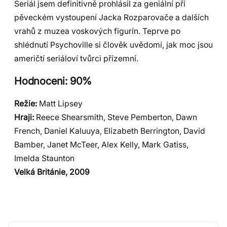
Seriál jsem definitivně prohlásil za geniální při
pěveckém vystoupení Jacka Rozparovače a dalších
vrahů z muzea voskových figurín. Teprve po
shlédnutí Psychoville si člověk uvědomí, jak moc jsou
američtí seriáloví tvůrci přízemní.
Hodnoceni: 90%
Režie:
Matt Lipsey
Hraji:
Reece Shearsmith, Steve Pemberton, Dawn
French, Daniel Kaluuya, Elizabeth Berrington, David
Bamber, Janet McTeer, Alex Kelly, Mark Gatiss,
Imelda Staunton
Velká Británie, 2009