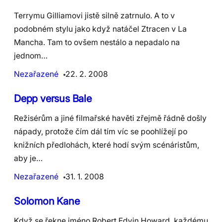
Terrymu Gilliamovi jistě silně zatrnulo. A to v
podobném stylu jako když natáčel Ztracen v La
Mancha. Tam to ovšem nestálo a nepadalo na
jednom…
Nezařazené
22. 2. 2008
Depp versus Bale
Režisérům a jiné filmařské havěti zřejmě řádně došly
nápady, protože čím dál tím víc se poohlížejí po
knižních předlohách, které hodí svým scénáristům,
aby je…
Nezařazené
31. 1. 2008
Solomon Kane
Když se řekne jméno Robert Edvin Howard, každému