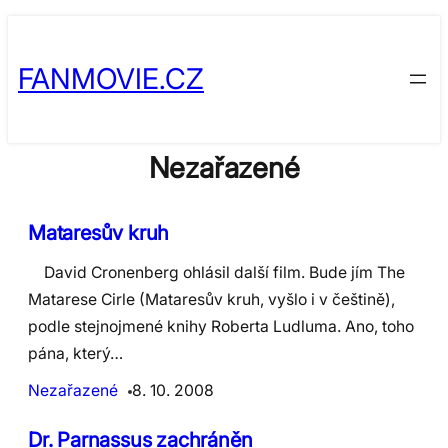
Skip
to
FANMOVIE.CZ
content
Nezařazené
Mataresův kruh
David Cronenberg ohlásil další film. Bude jím The
Matarese Cirle (Mataresův kruh, vyšlo i v češtině),
podle stejnojmené knihy Roberta Ludluma. Ano, toho
pána, který…
Nezařazené
8. 10. 2008
Dr. Parnassus zachráněn