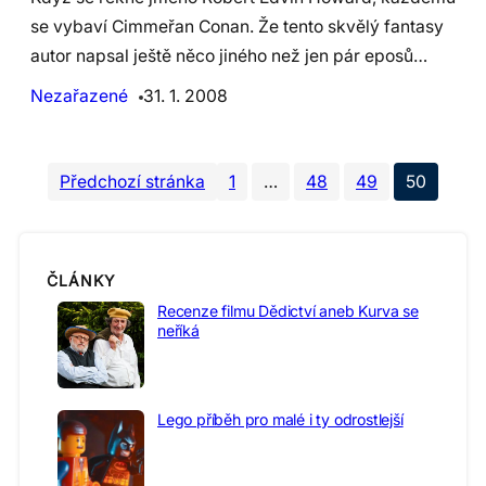
se vybaví Cimmeřan Conan. Že tento skvělý fantasy
autor napsal ještě něco jiného než jen pár eposů…
Nezařazené
31. 1. 2008
Předchozí stránka
1
…
48
49
50
ČLÁNKY
Recenze filmu Dědictví aneb Kurva se
neříká
Lego příběh pro malé i ty odrostlejší