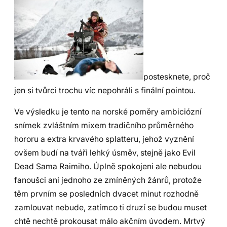
postesknete, proč
jen si tvůrci trochu víc nepohráli s finální pointou.
Ve výsledku je tento na norské poměry ambiciózní
snímek zvláštním mixem tradičního průměrného
hororu a extra krvavého splatteru, jehož vyznění
ovšem budí na tváři lehký úsměv, stejně jako Evil
Dead Sama Raimiho. Úplně spokojeni ale nebudou
fanoušci ani jednoho ze zmíněných žánrů, protože
těm prvním se posledních dvacet minut rozhodně
zamlouvat nebude, zatímco ti druzí se budou muset
chtě nechtě prokousat málo akčním úvodem. Mrtvý