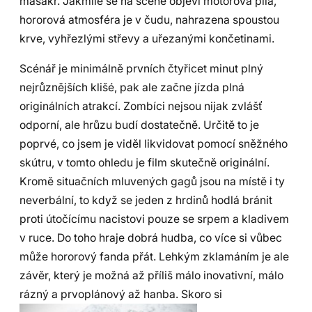
masakr. Jakmile se na scéně objeví motorová pila,
hororová atmosféra je v čudu, nahrazena spoustou
krve, vyhřezlými střevy a uřezanými končetinami.
Scénář je minimálně prvních čtyřicet minut plný
nejrůznějších klišé, pak ale začne jízda plná
originálních atrakcí. Zombíci nejsou nijak zvlášť
odporní, ale hrůzu budí dostatečně. Určitě to je
poprvé, co jsem je viděl likvidovat pomocí sněžného
skútru, v tomto ohledu je film skutečně originální.
Kromě situačních mluvených gagů jsou na místě i ty
neverbální, to když se jeden z hrdinů hodlá bránit
proti útočícímu nacistovi pouze se srpem a kladivem
v ruce. Do toho hraje dobrá hudba, co více si vůbec
může hororový fanda přát. Lehkým zklamáním je ale
závěr, který je možná až příliš málo inovativní, málo
rázný a prvoplánový až hanba. Skoro si