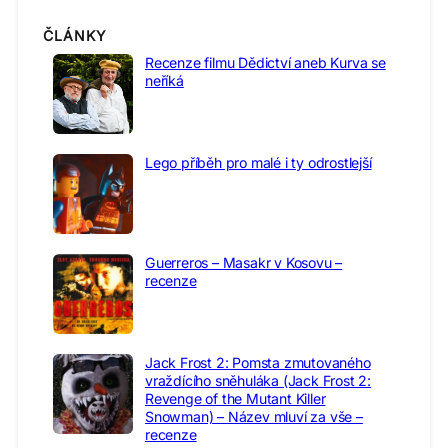
ČLÁNKY
Recenze filmu Dědictví aneb Kurva se
neříká
Lego příběh pro malé i ty odrostlejší
Guerreros – Masakr v Kosovu –
recenze
Jack Frost 2: Pomsta zmutovaného
vraždícího sněhuláka (Jack Frost 2:
Revenge of the Mutant Killer
Snowman) – Název mluví za vše –
recenze