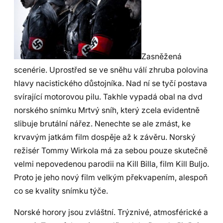
Zasněžená
scenérie. Uprostřed se ve sněhu válí zhruba polovina
hlavy nacistického důstojníka. Nad ní se tyčí postava
svírající motorovou pilu. Takhle vypadá obal na dvd
norského snímku Mrtvý sníh, který zcela evidentně
slibuje brutální nářez. Nenechte se ale zmást, ke
krvavým jatkám film dospěje až k závěru. Norský
režisér Tommy Wirkola má za sebou pouze skutečně
velmi nepovedenou parodii na Kill Billa, film Kill Buljo.
Proto je jeho nový film velkým překvapením, alespoň
co se kvality snímku týče.
Norské horory jsou zvláštní. Trýznivé, atmosférické a