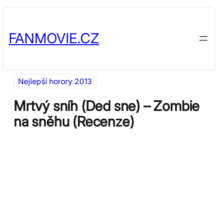
Přeskočit
Skip
na
to
FANMOVIE.CZ
obsah
content
Nejlepší horory 2013
Mrtvý sníh (Ded sne) – Zombie
na sněhu (Recenze)