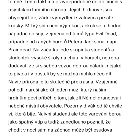
temné. Tento fakt má pravděpodobně co do činění s
psychikou tamního národa. Jejich hrdinové jsou
obyčejní lidé, žádní vymydlení svalovci a prsaté
krásky. Mrtvý sníh není výjimkou, ačkoli se tu hodně
nápadně opisuje zejména od filmů typu Evil Dead,
případně od raných hororů Petera Jacksona, např.
Braindead. Na začátku jede skupinka studentů a
studentek vysoké školy na chatu v horách, netřeba
dodávat, že si s sebou vezou dobrou náladu, nějaké
to pivo a i v posteli by se možná mohlo něco dít.
Navíc příroda je tu skutečně překrásná. Vzájemné
pohodlí naruší akorát jeden muž, který našim
hrdinům poví příběh o tom, jak zlí Němci drancovali
nebohé místní obyvatele. Pozorný divák od té chvíle
ví, která bije. Naivní studenti ale toto varování berou
jako špatný vtip a tudíž zanedlouho poznají, že
chodit v noci sám na záchod může být osudová