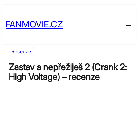
Přeskočit
Skip
na
to
FANMOVIE.CZ
obsah
content
Recenze
Zastav a nepřežiješ 2 (Crank 2:
High Voltage) – recenze