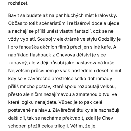
rozházet.
Bavit se budete až na pár hluchých míst královsky.
Občas to totiž scénáristům i režisérovi docela ujede
a nechají se příliš unést vlastní fantazií, což se ne
vždy vyplatí. Souboj v elektrárně ve stylu Godzilly je
i pro fanouška akčních filmů přeci jen silné kafe. A
například flashback z Chevova dětství je sice
zábavný, ale v ději působí jako nastavovaná kaše.
Největším průšvihem je však posledních deset minut,
kdy se v závěrečné přestřelce setká dohromady
příliš mnoho postav, které spolu rozpoutají velkou,
přesto ale ničím nezajímavou a zmatenou bitvu, ve
které logiku nenajdete. Vůbec je to pak celé
postavené na hlavu. Závěrečné titulky ale naznačují
další díl, tak se necháme překvapit, zdali je Chev
schopen přežít celou trilogii. Věřím, že je.