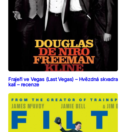
Frajeři ve Vegas (Last Vegas) – Hvězdná skvadra
kalí – recenze