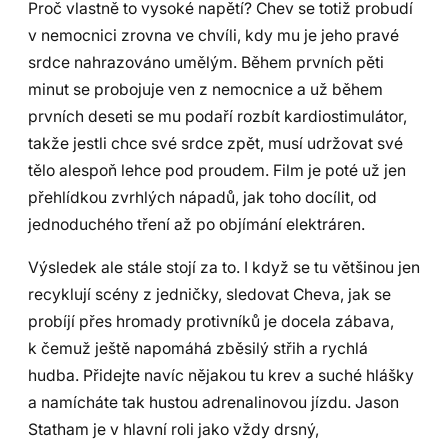
Proč vlastně to vysoké napětí? Chev se totiž probudí
v nemocnici zrovna ve chvíli, kdy mu je jeho pravé
srdce nahrazováno umělým. Během prvních pěti
minut se probojuje ven z nemocnice a už během
prvních deseti se mu podaří rozbít kardiostimulátor,
takže jestli chce své srdce zpět, musí udržovat své
tělo alespoň lehce pod proudem. Film je poté už jen
přehlídkou zvrhlých nápadů, jak toho docílit, od
jednoduchého tření až po objímání elektráren.
Výsledek ale stále stojí za to. I když se tu většinou jen
recyklují scény z jedničky, sledovat Cheva, jak se
probíjí přes hromady protivníků je docela zábava,
k čemuž ještě napomáhá zběsilý střih a rychlá
hudba. Přidejte navíc nějakou tu krev a suché hlášky
a namícháte tak hustou adrenalinovou jízdu. Jason
Statham je v hlavní roli jako vždy drsný,