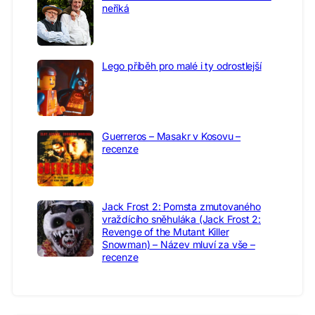
neříká
Lego příběh pro malé i ty odrostlejší
Guerreros – Masakr v Kosovu –
recenze
Jack Frost 2: Pomsta zmutovaného
vraždícího sněhuláka (Jack Frost 2:
Revenge of the Mutant Killer
Snowman) – Název mluví za vše –
recenze