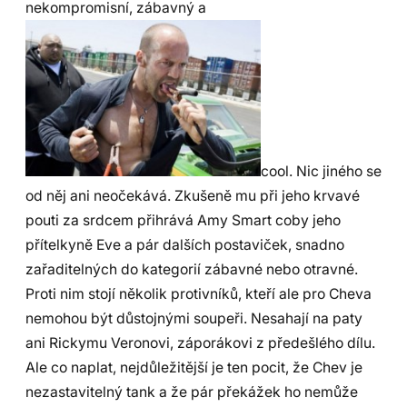
nekompromisní, zábavný a
cool. Nic jiného se
od něj ani neočekává. Zkušeně mu při jeho krvavé
pouti za srdcem přihrává Amy Smart coby jeho
přítelkyně Eve a pár dalších postaviček, snadno
zařaditelných do kategorií zábavné nebo otravné.
Proti nim stojí několik protivníků, kteří ale pro Cheva
nemohou být důstojnými soupeři. Nesahají na paty
ani Rickymu Veronovi, záporákovi z předešlého dílu.
Ale co naplat, nejdůležitější je ten pocit, že Chev je
nezastavitelný tank a že pár překážek ho nemůže