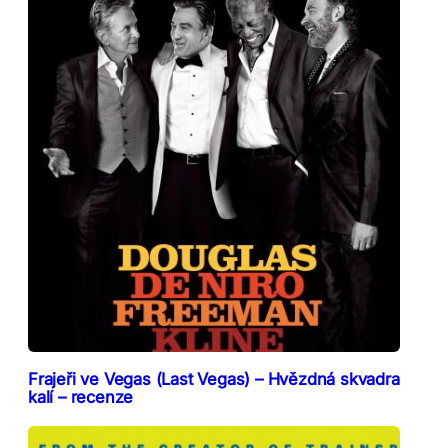
Frajeři ve Vegas (Last Vegas) – Hvězdná skvadra
kalí – recenze