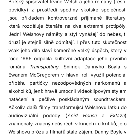
Britský spisovatel Irvine Welsh a jeho romány (resp.
povídky) z prostředí spodiny skotské společnosti
jsou příkladem kontroverzně přijímané literatury,
která rozděluje čtenáře na dva extrémní protipóly.
Jedni Welshovy náměty a styl vynášejí do nebes, ti
druzí je stejně silně odmítají. I přes tuto skutečnost
však jeho dílo slaví komerčně velký úspěch, který v
roce 1996 odpálila kultovní adaptace jeho prvního
románu
Trainspotting
. Snímek Dannyho Boyla s
Ewanem McGregorem v hlavní roli využil potenciál
příběhu partičky nezodpovědných narkomanů a
alkoholiků, jenž hravě umocnil videoklipovým stylem
natáčení a pečlivě poskládaným soundtrackem.
Ačkoliv další filmy transformující Welshovu látku do
audiovizuální podoby (
Acid House
a
Extáze
)
znamenaly značný neúspěch v kinech i u kritiků, je o
Welshovu prózu u filmařů stále zájem. Danny Boyle v