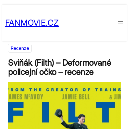
Přeskočit
Skip
na
to
FANMOVIE.CZ
obsah
content
Recenze
Sviňák (Filth) – Deformované
policejní očko – recenze