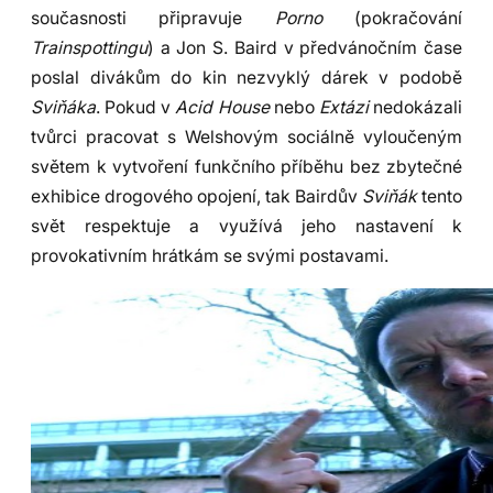
současnosti připravuje
Porno
(pokračování
Trainspottingu
) a Jon S. Baird v předvánočním čase
poslal divákům do kin nezvyklý dárek v podobě
Sviňáka
. Pokud v
Acid House
nebo
Extázi
nedokázali
tvůrci pracovat s Welshovým sociálně vyloučeným
světem k vytvoření funkčního příběhu bez zbytečné
exhibice drogového opojení, tak Bairdův
Sviňák
tento
svět respektuje a využívá jeho nastavení k
provokativním hrátkám se svými postavami.