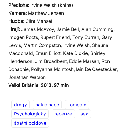
Předloha:
Irvine Welsh (kniha)
Kamera:
Matthew Jensen
Hudba:
Clint Mansell
Hrají:
James McAvoy, Jamie Bell, Alan Cumming,
Imogen Poots, Rupert Friend, Tony Curran, Gary
Lewis, Martin Compston, Irvine Welsh, Shauna
Macdonald, Emun Elliott, Kate Dickie, Shirley
Henderson, Jim Broadbent, Eddie Marsan, Ron
Donachie, Pollyanna McIntosh, Iain De Caestecker,
Jonathan Watson
Velká Británie, 2013, 97 min
drogy
halucinace
komedie
Psychologický
recenze
sex
špatní poldové