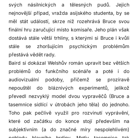
svých násilnických a tělesných pudů. Jejich
nejnovější případ, vražda asijského studenta, by se
měl stát událostí, skrze niž rozehrává Bruce svou
finální hru zaručující místo komisaře. Jeho plán však
dostává stále větší trhliny, s kterými si Bruce i kvůli
stále se zhoršujícím psychickým problémům
přestává vědět rady.
Baird si dokázal Welshův román upravit bez větších
problémů do funkčního scénáře a poté i do
audiovizuální podoby, přičemž se prozíravě
nepouštěl do bláznivých experimentů, jelikož
převedl nezvyklý model dvou vypravěčů (Bruce a
tasemnice sídlící v útrobách jeho těla) do jednoho.
Toho pak pečlivě využil pro rozvinutí vyprávění,
které od začátku do konce stojí především na
subjektivním (a do značné míry nespolehlivém)
pohledu hlavního hrdiny. Motiv tasemnice tak