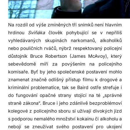
Na rozdíl od výše zmíněných tří snímků není hlavním
hrdinou
Sviňáka
člověk pohybující se v nepříliš
vyhledávaných skupinách narkomanů, alkoholiků
nebo pouličních rváčů, nýbrž respektovaný policejní
důstojník Bruce Robertson (James McAvoy), který
sebevědomě míří za povýšením na policejního
komisaře. Byť by jeho společenské postavení mohlo
znamenat značně odlišný přístup filmu k drogové a
kriminální problematice, tak se Baird ostře strefuje i
do fungování opačné strany stojící na té „správné
straně zákona“. Bruce i jeho zdánlivě bezproblémoví
kolegové z policejního sboru si užívají divokých jízd
s podporou nemalého množství kokainu či alkoholu a
nebojí se zneužívat svého postavení pro ukojení