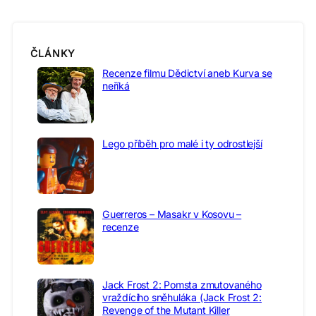
ČLÁNKY
Recenze filmu Dědictví aneb Kurva se
neříká
Lego příběh pro malé i ty odrostlejší
Guerreros – Masakr v Kosovu –
recenze
Jack Frost 2: Pomsta zmutovaného
vraždícího sněhuláka (Jack Frost 2:
Revenge of the Mutant Killer