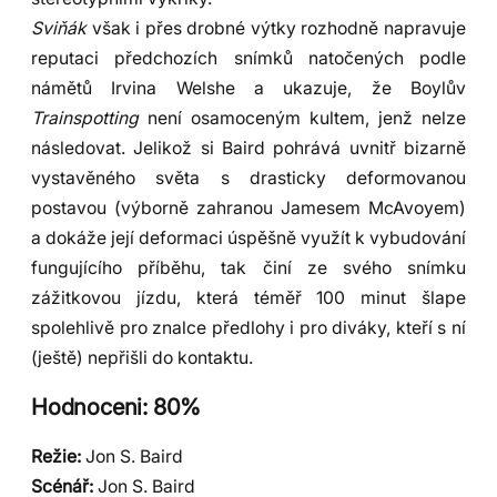
Sviňák
však i přes drobné výtky rozhodně napravuje
reputaci předchozích snímků natočených podle
námětů Irvina Welshe a ukazuje, že Boylův
Trainspotting
není osamoceným kultem, jenž nelze
následovat. Jelikož si Baird pohrává uvnitř bizarně
vystavěného světa s drasticky deformovanou
postavou (výborně zahranou Jamesem McAvoyem)
a dokáže její deformaci úspěšně využít k vybudování
fungujícího příběhu, tak činí ze svého snímku
zážitkovou jízdu, která téměř 100 minut šlape
spolehlivě pro znalce předlohy i pro diváky, kteří s ní
(ještě) nepřišli do kontaktu.
Hodnoceni: 80%
Režie:
Jon S. Baird
Scénář:
Jon S. Baird