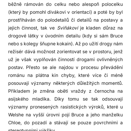
běžně rámován do celku nebo alespoň polocelku
(který by pomohl divákovi v orientaci) a poté by byl
prostřiháván do polodetailů či detailů na postavy a
jejich činnost, tak ve
Sviňákovi
je kladen důraz na
drogové látky v úvodním detailu (kdy si sám Bruce
nebo s kolegy šňupne kokain). Až po užití drogy nám
režisér dává možnost zorientovat se v prostoru, jenž
už je však vyplňován činností drogami ovlivněných
postav. Přesto se ale najdou v procesu převádění
románu na plátna kin chyby, které více či méně
posouvají významy některých důležitých momentů.
Příkladem je změna oběti vraždy z černocha na
asijského mladíka. Díky tomu se tak odsouvají
významy pronesených rasistických výroků, které u
Welshe na vyšší úrovni pojí Bruce a jeho manželku
Chloe, do pozadí a stávají se pouze povrchními a
stereotypními výkřiky.