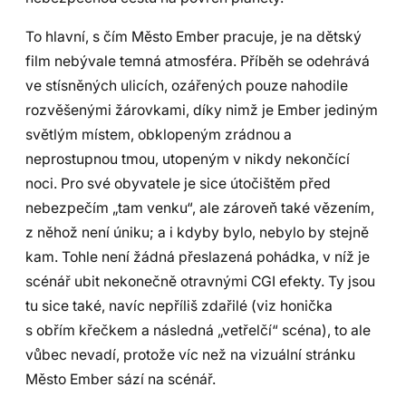
To hlavní, s čím Město Ember pracuje, je na dětský
film nebývale temná atmosféra. Příběh se odehrává
ve stísněných ulicích, ozářených pouze nahodile
rozvěšenými žárovkami, díky nimž je Ember jediným
světlým místem, obklopeným zrádnou a
neprostupnou tmou, utopeným v nikdy nekončící
noci. Pro své obyvatele je sice útočištěm před
nebezpečím „tam venku“, ale zároveň také vězením,
z něhož není úniku; a i kdyby bylo, nebylo by stejně
kam. Tohle není žádná přeslazená pohádka, v níž je
scénář ubit nekonečně otravnými CGI efekty. Ty jsou
tu sice také, navíc nepříliš zdařilé (viz honička
s obřím křečkem a následná „vetřelčí“ scéna), to ale
vůbec nevadí, protože víc než na vizuální stránku
Město Ember sází na scénář.