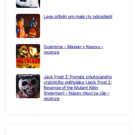
Lego příběh pro malé i ty odrostlejší
Guerreros – Masakr v Kosovu –
recenze
Jack Frost 2: Pomsta zmutovaného
vraždícího sněhuláka (Jack Frost 2:
Revenge of the Mutant Killer
Snowman) – Název mluví za vše –
recenze