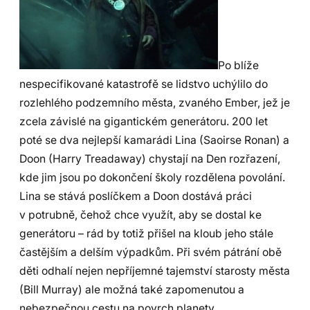
Po blíže
nespecifikované katastrofě se lidstvo uchýlilo do
rozlehlého podzemního města, zvaného Ember, jež je
zcela závislé na gigantickém generátoru. 200 let
poté se dva nejlepší kamarádi Lina (Saoirse Ronan) a
Doon (Harry Treadaway) chystají na Den rozřazení,
kde jim jsou po dokončení školy rozdělena povolání.
Lina se stává poslíčkem a Doon dostává práci
v potrubně, čehož chce využít, aby se dostal ke
generátoru – rád by totiž přišel na kloub jeho stále
častějším a delším výpadkům. Při svém pátrání obě
děti odhalí nejen nepříjemné tajemství starosty města
(Bill Murray) ale možná také zapomenutou a
nebezpečnou cestu na povrch planety.