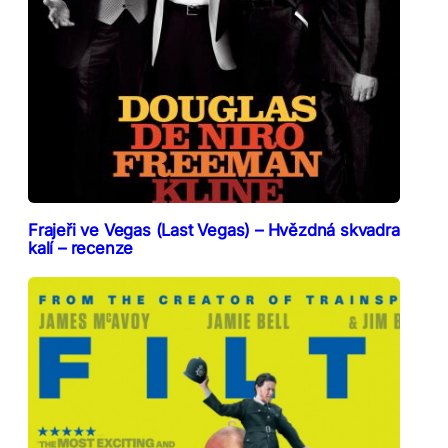
Frajeři ve Vegas (Last Vegas) – Hvězdná skvadra
kalí – recenze