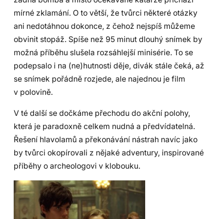
mírné zklamání. O to větší, že tvůrci některé otázky
ani nedotáhnou dokonce, z čehož nejspíš můžeme
obvinit stopáž. Spíše než 95 minut dlouhý snímek by
možná příběhu slušela rozsáhlejší minisérie. To se
podepsalo i na (ne)hutnosti děje, divák stále čeká, až
se snímek pořádně rozjede, ale najednou je film
v polovině.
V té další se dočkáme přechodu do akční polohy,
která je paradoxně celkem nudná a předvídatelná.
Řešení hlavolamů a překonávání nástrah navíc jako
by tvůrci okopírovali z nějaké adventury, inspirované
příběhy o archeologovi v klobouku.