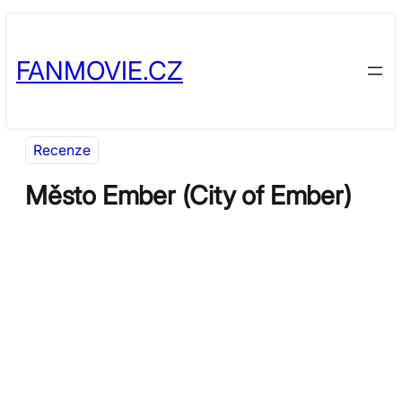
Přeskočit
Skip
na
to
FANMOVIE.CZ
obsah
content
Recenze
Město Ember (City of Ember)