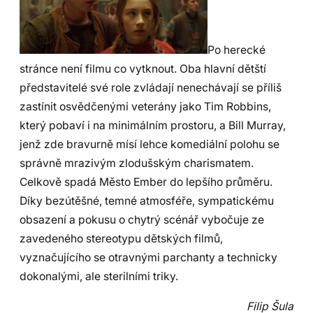
Po herecké
stránce není filmu co vytknout. Oba hlavní dětští
představitelé své role zvládají nenechávají se příliš
zastínit osvědčenými veterány jako Tim Robbins,
který pobaví i na minimálním prostoru, a Bill Murray,
jenž zde bravurně mísí lehce komediální polohu se
správně mrazivým zlodušským charismatem.
Celkově spadá Město Ember do lepšího průměru.
Díky bezútěšné, temné atmosféře, sympatickému
obsazení a pokusu o chytrý scénář vybočuje ze
zavedeného stereotypu dětských filmů,
vyznačujícího se otravnými parchanty a technicky
dokonalými, ale sterilními triky.
Filip Šula