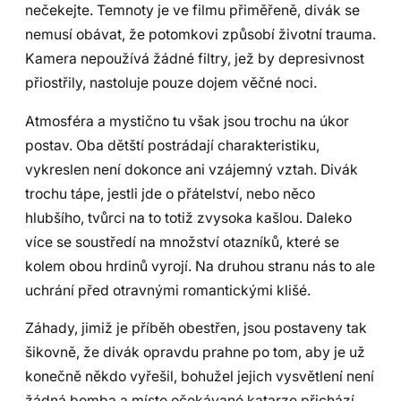
nečekejte. Temnoty je ve filmu přiměřeně, divák se
nemusí obávat, že potomkovi způsobí životní trauma.
Kamera nepoužívá žádné filtry, jež by depresivnost
přiostřily, nastoluje pouze dojem věčné noci.
Atmosféra a mystično tu však jsou trochu na úkor
postav. Oba dětští postrádají charakteristiku,
vykreslen není dokonce ani vzájemný vztah. Divák
trochu tápe, jestli jde o přátelství, nebo něco
hlubšího, tvůrci na to totiž zvysoka kašlou. Daleko
více se soustředí na množství otazníků, které se
kolem obou hrdinů vyrojí. Na druhou stranu nás to ale
uchrání před otravnými romantickými klišé.
Záhady, jimiž je příběh obestřen, jsou postaveny tak
šikovně, že divák opravdu prahne po tom, aby je už
konečně někdo vyřešil, bohužel jejich vysvětlení není
žádná bomba a místo očekávané katarze přichází