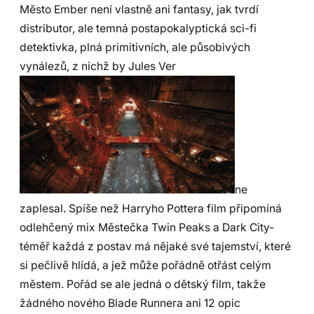
Město Ember není vlastně ani fantasy, jak tvrdí
distributor, ale temná postapokalyptická sci-fi
detektivka, plná primitivních, ale působivých
vynálezů, z nichž by Jules Ver
ne
zaplesal. Spíše než Harryho Pottera film připomíná
odlehčený mix Městečka Twin Peaks a Dark City-
téměř každá z postav má nějaké své tajemství, které
si pečlivě hlídá, a jež může pořádně otřást celým
městem. Pořád se ale jedná o dětský film, takže
žádného nového Blade Runnera ani 12 opic