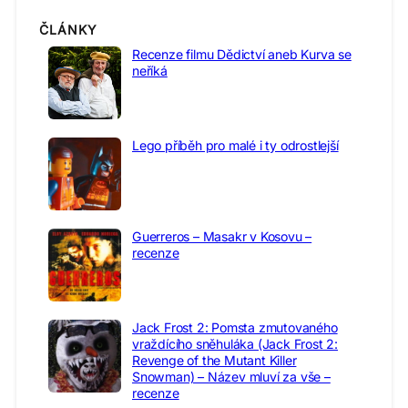
ČLÁNKY
Recenze filmu Dědictví aneb Kurva se
neříká
Lego příběh pro malé i ty odrostlejší
Guerreros – Masakr v Kosovu –
recenze
Jack Frost 2: Pomsta zmutovaného
vraždícího sněhuláka (Jack Frost 2:
Revenge of the Mutant Killer
Snowman) – Název mluví za vše –
recenze