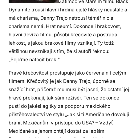
Zatímco ve starším filmu Black
Dynamite trousí hlavní hrdina ujeté hlášky neustále a
má charisma, Danny Trejo netrousí téměř nic a
charisma nemá. Hrát neumí. Dokonce i brakovost,
hlavní devíza filmu, působí křečovitě a postrádá
lehkost, s jakou brakové filmy vznikají. Ty totiž
většinou nevznikají s tím, že si autoři řeknou:
„Pojďme natočit brak.“
Právě křečovitost prostupuje jako červená nit celým
filmem. Křečovitý je jak Danny Trejo, úporně se
snažící hrát, přičemž mu musí být jasné, že ostatní jej
hravě překonají, tak sám režisér. Ten se dokonce
pustí do jakési agitky za podporu mexického
přistěhovalectví ve stylu „Jak si ti Američané dovolují
bránit Mexičanům v přístupu do USA? – Vždyť
Mexičané se jenom chtějí dostat za lepším