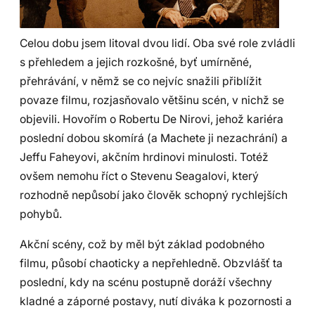
Celou dobu jsem litoval dvou lidí. Oba své role zvládli
s přehledem a jejich rozkošné, byť umírněné,
přehrávání, v němž se co nejvíc snažili přiblížit
povaze filmu, rozjasňovalo většinu scén, v nichž se
objevili. Hovořím o Robertu De Nirovi, jehož kariéra
poslední dobou skomírá (a Machete ji nezachrání) a
Jeffu Faheyovi, akčním hrdinovi minulosti. Totéž
ovšem nemohu říct o Stevenu Seagalovi, který
rozhodně nepůsobí jako člověk schopný rychlejších
pohybů.
Akční scény, což by měl být základ podobného
filmu, působí chaoticky a nepřehledně. Obzvlášť ta
poslední, kdy na scénu postupně doráží všechny
kladné a záporné postavy, nutí diváka k pozornosti a