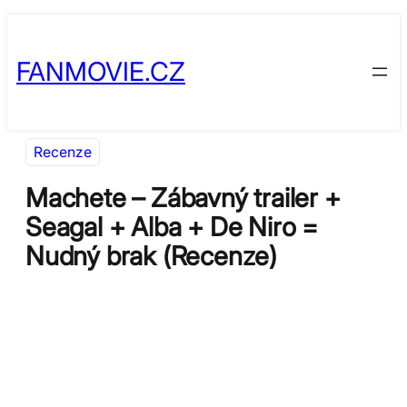
Přeskočit
Skip
na
to
FANMOVIE.CZ
obsah
content
Recenze
Machete – Zábavný trailer +
Seagal + Alba + De Niro =
Nudný brak (Recenze)