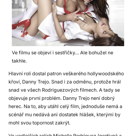
Ve filmu se objeví i sestřičky… Ale bohužel ne
takhle.
Hlavní roli dostal patron veškerého hollywoodského
křoví, Danny Trejo. Snad i za odměnu, protože hrál
snad ve všech Rodriguezových filmech. A tady se
objevuje první problém. Danny Trejo není dobrý
herec. Na to, aby utáhl celý film, jednoduše nemá a
scénář mu nedává ani dostatek hlášek, kterými by
mohl svou topornost zakrýt.
Ve vedlejších rolích Michelle Rodriguez (protivná a