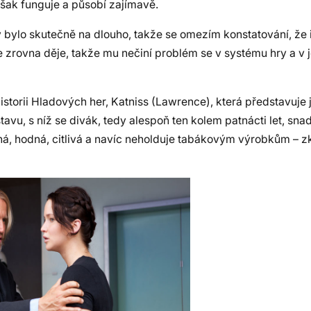
, však funguje a působí zajímavě.
bylo skutečně na dlouho, takže se omezím konstatování, že i
e zrovna děje, takže mu nečiní problém se v systému hry a v j
storii Hladových her, Katniss (Lawrence), která představuje
tavu, s níž se divák, tedy alespoň ten kolem patnácti let, snad
ázná, hodná, citlivá a navíc neholduje tabákovým výrobkům – z