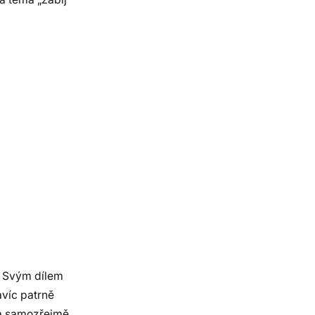
. Svým dílem
avíc patrně
 a samozřejmě