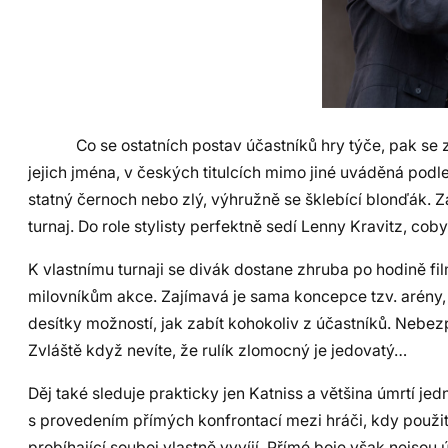
Co se ostatních postav účastníků hry týče, pak se z ve
jejich jména, v českých titulcích mimo jiné uváděná podl
statný černoch nebo zlý, výhružně se šklebící blonďák. Za
turnaj. Do role stylisty perfektně sedí Lenny Kravitz, co
K vlastnímu turnaji se divák dostane zhruba po hodině fi
milovníkům akce. Zajímavá je sama koncepce tzv. arény, 
desítky možností, jak zabít kohokoliv z účastníků. Nebez
Zvláště když nevíte, že rulík zlomocný je jedovatý…
Děj také sleduje prakticky jen Katniss a většina úmrtí je
s provedením přímých konfrontací mezi hráči, kdy použit
probíhající souboj vlastně vyvíjí. Přímé boje však nejso