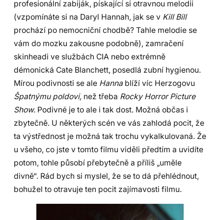
profesionální zabiják, pískající si otravnou melodii
(vzpomínáte si na Daryl Hannah, jak se v
Kill Bill
prochází po nemocniční chodbě? Tahle melodie se
vám do mozku zakousne podobně), zamračení
skinheadi ve službách CIA nebo extrémně
démonická Cate Blanchett, posedlá zubní hygienou.
Mírou podivnosti se ale
Hanna
blíží víc Herzogovu
Špatnýmu poldovi,
než třeba
Rocky Horror Picture
Show.
Podivné je to ale i tak dost. Možná občas i
zbytečně. U některých scén ve vás zahlodá pocit, že
ta výstřednost je možná tak trochu vykalkulovaná. Že
u všeho, co jste v tomto filmu viděli předtím a uvidíte
potom, tohle působí přebytečně a příliš „uměle
divně“. Rád bych si myslel, že se to dá přehlédnout,
bohužel to otravuje ten pocit zajímavosti filmu.