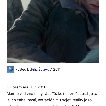
Posted by
Filip Šula
–
7. 7. 2011
CZ premiéra: 7. 7. 2011
Mám tzv. divné filmy rád. Těžko říci proč. Jestli je to
jejich zábavností, netradičnímu pojetí reality jako