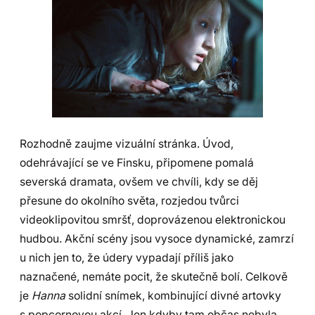
Rozhodně zaujme vizuální stránka. Úvod,
odehrávající se ve Finsku, připomene pomalá
severská dramata, ovšem ve chvíli, kdy se děj
přesune do okolního světa, rozjedou tvůrci
videoklipovitou smršť, doprovázenou elektronickou
hudbou. Akční scény jsou vysoce dynamické, zamrzí
u nich jen to, že údery vypadají příliš jako
naznačené, nemáte pocit, že skutečně bolí. Celkově
je
Hanna
solidní snímek, kombinující divné artovky
s popcornovou akcí. Jen kdyby tam občas nebyla