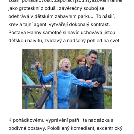
zdání pohádkovosti. Záporáci jsou stylizovaní téměř
jako groteskní zloduši, závěrečný souboj se
odehrává v dětském zábavním parku… To násilí,
krev a tajní agenti vytvářejí dokonalý kontrast.
Postava Hanny samotné si navíc uchovává jistou
dětskou naivitu, zvídavý a nadšený pohled na svět.
K pohádkovému vyprávění patří i ta nadsázka a
podivné postavy. Pološílený komediant, excentrický