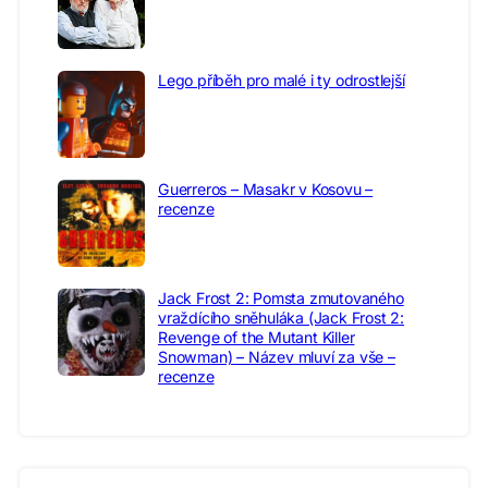
Lego příběh pro malé i ty odrostlejší
Guerreros – Masakr v Kosovu –
recenze
Jack Frost 2: Pomsta zmutovaného
vraždícího sněhuláka (Jack Frost 2:
Revenge of the Mutant Killer
Snowman) – Název mluví za vše –
recenze