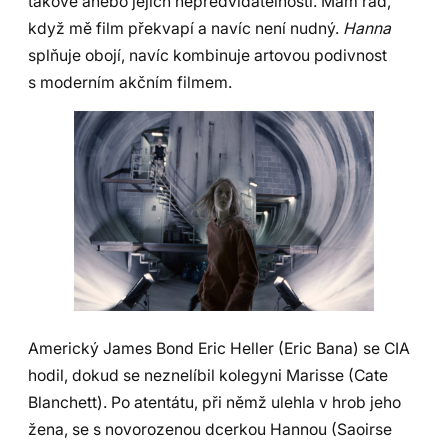
takové anebo jejich nepředvídatelností. Mám rád,
když mě film překvapí a navíc není nudný.
Hanna
splňuje obojí, navíc kombinuje artovou podivnost
s moderním akčním filmem.
Americký James Bond Eric Heller (Eric Bana) se CIA
hodil, dokud se neznelíbil kolegyni Marisse (Cate
Blanchett). Po atentátu, při němž ulehla v hrob jeho
žena, se s novorozenou dcerkou Hannou (Saoirse