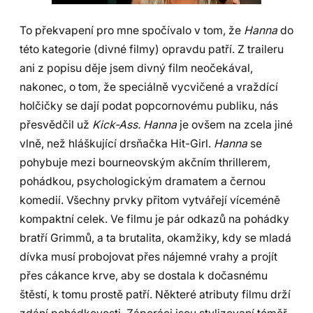
To překvapení pro mne spočívalo v tom, že
Hanna
do
této kategorie (divné filmy) opravdu patří. Z traileru
ani z popisu děje jsem divný film neočekával,
nakonec, o tom, že speciálně vycvičené a vraždící
holčičky se dají podat popcornovému publiku, nás
přesvědčil už
Kick-Ass. Hanna
je ovšem na zcela jiné
vlně, než hláškující drsňačka Hit-Girl.
Hanna
se
pohybuje mezi bourneovským akčním thrillerem,
pohádkou, psychologickým dramatem a černou
komedií. Všechny prvky přitom vytvářejí víceméně
kompaktní celek. Ve filmu je pár odkazů na pohádky
bratří Grimmů, a ta brutalita, okamžiky, kdy se mladá
dívka musí probojovat přes nájemné vrahy a projít
přes cákance krve, aby se dostala k dočasnému
štěstí, k tomu prostě patří. Některé atributy filmu drží