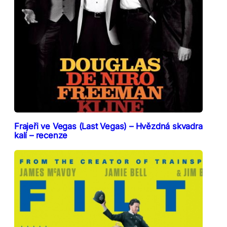
Frajeři ve Vegas (Last Vegas) – Hvězdná skvadra
kalí – recenze