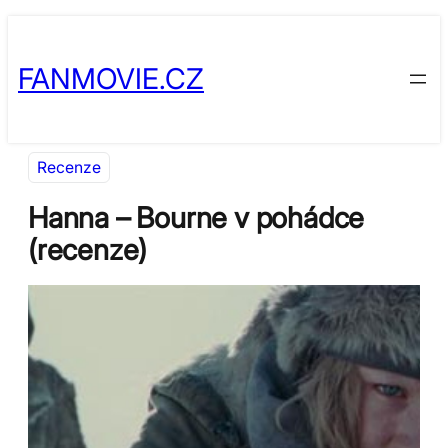
Přeskočit
Skip
na
to
FANMOVIE.CZ
obsah
content
Recenze
Hanna – Bourne v pohádce
(recenze)