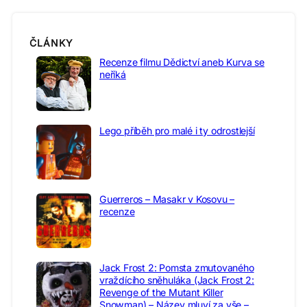
ČLÁNKY
Recenze filmu Dědictví aneb Kurva se
neříká
Lego příběh pro malé i ty odrostlejší
Guerreros – Masakr v Kosovu –
recenze
Jack Frost 2: Pomsta zmutovaného
vraždícího sněhuláka (Jack Frost 2:
Revenge of the Mutant Killer
Snowman) – Název mluví za vše –