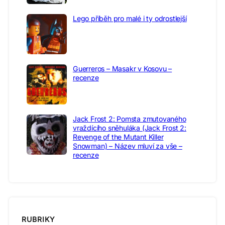
Lego příběh pro malé i ty odrostlejší
Guerreros – Masakr v Kosovu –
recenze
Jack Frost 2: Pomsta zmutovaného
vraždícího sněhuláka (Jack Frost 2:
Revenge of the Mutant Killer
Snowman) – Název mluví za vše –
recenze
RUBRIKY