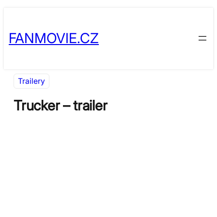
Přeskočit
Skip
na
to
FANMOVIE.CZ
obsah
content
Trailery
Trucker – trailer