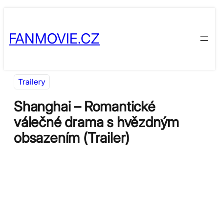
Přeskočit
Skip
na
to
FANMOVIE.CZ
obsah
content
Trailery
Shanghai – Romantické
válečné drama s hvězdným
obsazením (Trailer)