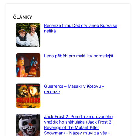
ČLÁNKY
Recenze filmu Dědictví aneb Kurva se
neříká
Lego příběh pro malé i ty odrostlejší
Guerreros – Masakr v Kosovu –
recenze
Jack Frost 2: Pomsta zmutovaného
vraždícího sněhuláka (Jack Frost 2:
Revenge of the Mutant Killer
Snowman) – Název mluví za vše –