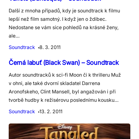
Další z mnoha případů, kdy je soundtrack k filmu
lepší než film samotný. I když jen o ždibec.
Nedostane se vám sice pohledů na krásné ženy,
ale…
Soundtrack
8. 3. 2011
Černá labuť (Black Swan) – Soundtrack
Autor soundtracků k sci-fi Moon či k thrilleru Muž
v ohni, ale také dvorní skladatel Darrena
Aronofskeho, Clint Mansell, byl angažován i při
tvorbě hudby k režisérovu poslednímu kousku…
Soundtrack
13. 2. 2011