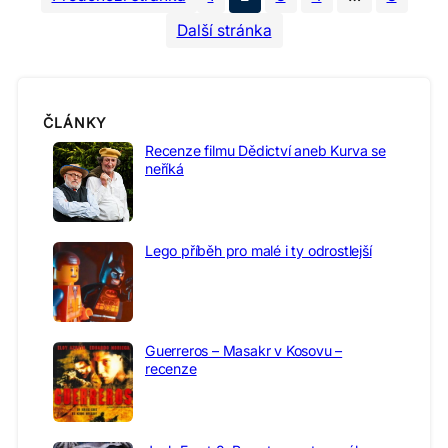
Další stránka
ČLÁNKY
Recenze filmu Dědictví aneb Kurva se
neříká
Lego příběh pro malé i ty odrostlejší
Guerreros – Masakr v Kosovu –
recenze