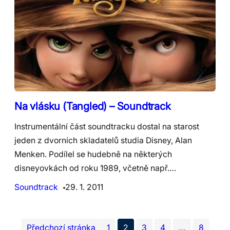
Na vlásku (Tangled) – Soundtrack
Instrumentální část soundtracku dostal na starost
jeden z dvorních skladatelů studia Disney, Alan
Menken. Podílel se hudebně na některých
disneyovkách od roku 1989, včetně např.…
Soundtrack
29. 1. 2011
Předchozí stránka
1
2
3
4
…
8