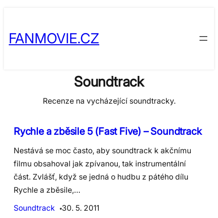
Skip
to
FANMOVIE.CZ
content
Soundtrack
Recenze na vycházející soundtracky.
Rychle a zběsile 5 (Fast Five) – Soundtrack
Nestává se moc často, aby soundtrack k akčnímu
filmu obsahoval jak zpívanou, tak instrumentální
část. Zvlášť, když se jedná o hudbu z pátého dílu
Rychle a zběsile,…
Soundtrack
30. 5. 2011