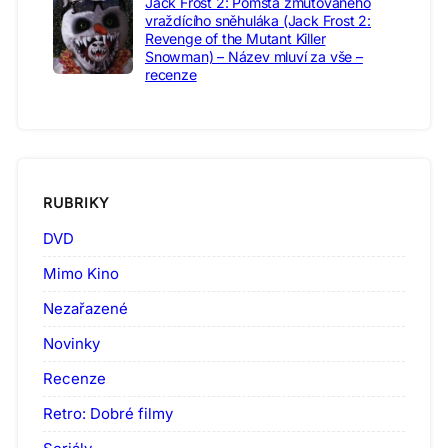
Jack Frost 2: Pomsta zmutovaného
vraždícího sněhuláka (Jack Frost 2:
Revenge of the Mutant Killer
Snowman) – Název mluví za vše –
recenze
RUBRIKY
DVD
Mimo Kino
Nezařazené
Novinky
Recenze
Retro: Dobré filmy