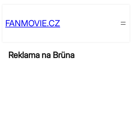
Přeskočit
Skip
na
to
FANMOVIE.CZ
obsah
content
Reklama na Brüna