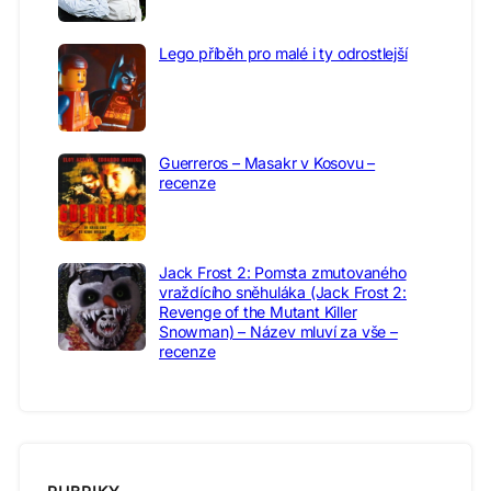
Lego příběh pro malé i ty odrostlejší
Guerreros – Masakr v Kosovu –
recenze
Jack Frost 2: Pomsta zmutovaného
vraždícího sněhuláka (Jack Frost 2:
Revenge of the Mutant Killer
Snowman) – Název mluví za vše –
recenze