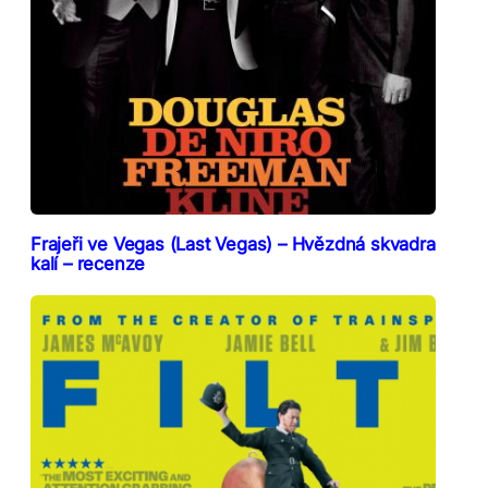
Frajeři ve Vegas (Last Vegas) – Hvězdná skvadra
kalí – recenze